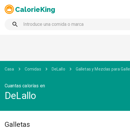
CalorieKing
Casa
Comidas
DeLallo
Galletas y Mezclas para Gall
Cuantas calorías en
DeLallo
Galletas