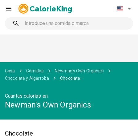
CalorieKing
Casa
Comidas
Newman's Own Organics
Chocolate y Algarroba
Chocolate
Cuantas calorías en
Newman's Own Organics
Chocolate