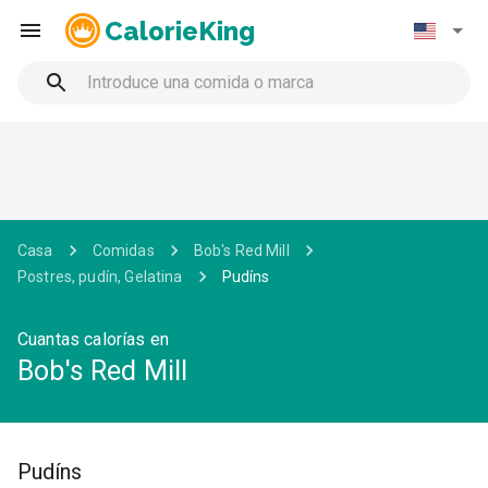
CalorieKing
Casa
Comidas
Bob's Red Mill
Postres, pudín, Gelatina
Pudíns
Cuantas calorías en
Bob's Red Mill
Pudíns