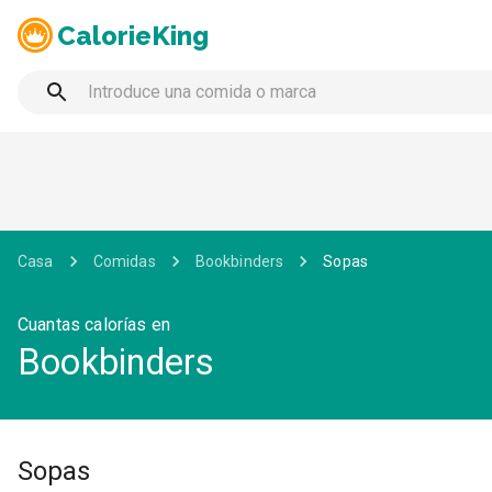
CalorieKing
Casa
Comidas
Bookbinders
Sopas
Cuantas calorías en
Bookbinders
Sopas