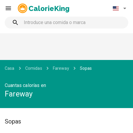
CalorieKing
Casa
Comidas
Fareway
Sopas
Cuantas calorías en
Fareway
Sopas