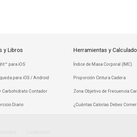
s y Libros
Herramientas y Calculado
ht™ para iOS
Índice de Masa Corporal (IMC)
queda para iOS / Android
Proporción Cintura Cadera
 y Carbohidrato Contador
Zona Objetivo de Frecuencia Ca
rcicio Diario
¿Cuántas Calorías Debes Comer
Intimidad
Condiciones