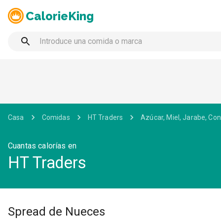
CalorieKing
Casa
Comidas
HT Traders
Azúcar, Miel, Jarabe, C
Cuantas calorías en
HT Traders
Spread de Nueces