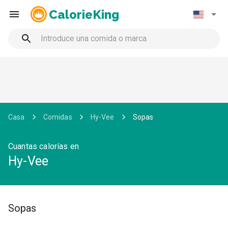
CalorieKing
Casa
Comidas
Hy-Vee
Sopas
Cuantas calorías en
Hy-Vee
Sopas