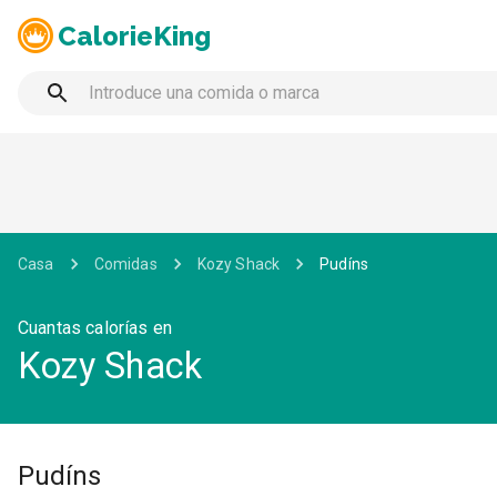
CalorieKing
Casa
Comidas
Kozy Shack
Pudíns
Cuantas calorías en
Kozy Shack
Pudíns