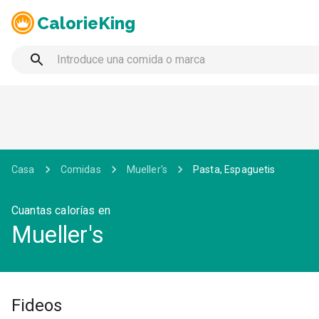
CalorieKing
Casa
Comidas
Mueller's
Pasta, Espaguetis
Cuantas calorías en
Mueller's
Fideos