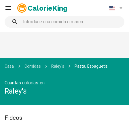
CalorieKing
Casa
Comidas
Raley's
Pasta, Espaguetis
Cuantas calorías en
Raley's
Fideos