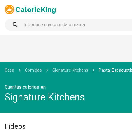
CalorieKing
Casa
Comidas
Signature Kitchens
Pasta, Espagueti
Cuantas calorías en
Signature Kitchens
Fideos