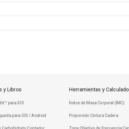
s y Libros
Herramientas y Calculado
ht™ para iOS
Índice de Masa Corporal (IMC)
queda para iOS / Android
Proporción Cintura Cadera
 y Carbohidrato Contador
Zona Objetivo de Frecuencia Ca