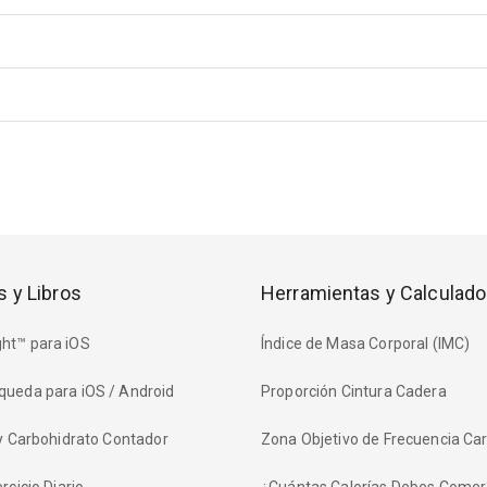
s y Libros
Herramientas y Calculado
ht™ para iOS
Índice de Masa Corporal (IMC)
queda para iOS / Android
Proporción Cintura Cadera
 y Carbohidrato Contador
Zona Objetivo de Frecuencia Ca
rcicio Diario
¿Cuántas Calorías Debes Comer