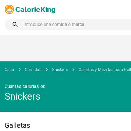
CalorieKing
Casa
Comidas
Snickers
Galletas y Mezclas para Gal
Cuantas calorías en
Snickers
Galletas