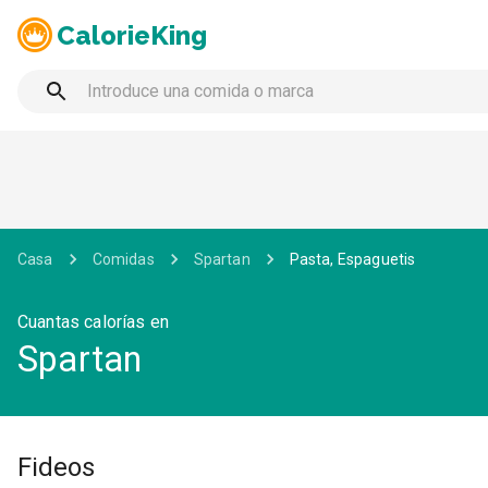
CalorieKing
Casa
Comidas
Spartan
Pasta, Espaguetis
Cuantas calorías en
Spartan
Fideos