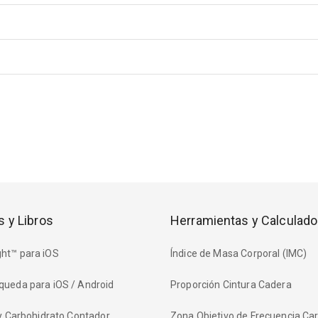
s y Libros
Herramientas y Calculado
ht™ para iOS
Índice de Masa Corporal (IMC)
queda para iOS / Android
Proporción Cintura Cadera
 y Carbohidrato Contador
Zona Objetivo de Frecuencia Ca