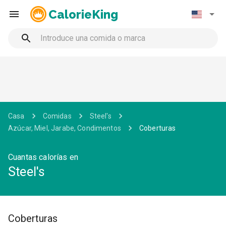
CalorieKing
Casa
Comidas
Steel's
Azúcar, Miel, Jarabe, Condimentos
Coberturas
Cuantas calorías en
Steel's
Coberturas