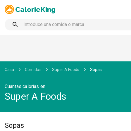
CalorieKing
Casa
Comidas
Super A Foods
Sopas
Cuantas calorías en
Super A Foods
Sopas