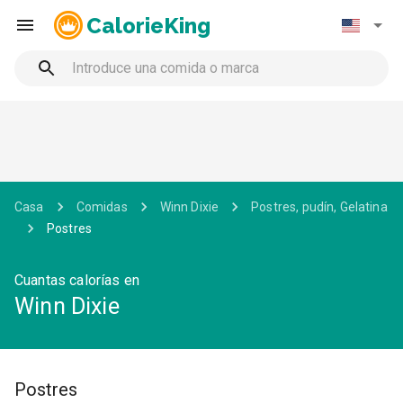
CalorieKing
Casa
Comidas
Winn Dixie
Postres, pudín, Gelatina
Postres
Cuantas calorías en
Winn Dixie
Postres