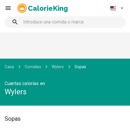
CalorieKing
Casa
Comidas
Wylers
Sopas
Cuantas calorías en
Wylers
Sopas