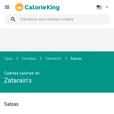
CalorieKing
Casa
Comidas
Zatarain's
Salsas
Cuantas calorías en
Zatarain's
Salsas