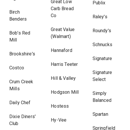
Great Low
Publix
Carb Bread
Birch
Co
Raley's
Benders
Great Value
Roundy's
Bob's Red
(Walmart)
Mill
Schnucks
Hannaford
Brookshire's
Signature
Harris Teeter
Costco
Signature
Hill & Valley
Select
Crum Creek
Mills
Hodgson Mill
Simply
Balanced
Daily Chef
Hostess
Spartan
Dixie Diners'
Hy-Vee
Club
Springfield