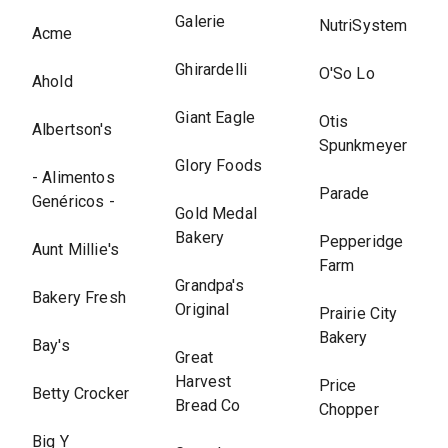
Galerie
NutriSystem
Acme
Ghirardelli
O'So Lo
Ahold
Giant Eagle
Otis
Albertson's
Spunkmeyer
Glory Foods
- Alimentos
Parade
Genéricos -
Gold Medal
Bakery
Pepperidge
Aunt Millie's
Farm
Grandpa's
Bakery Fresh
Original
Prairie City
Bakery
Bay's
Great
Harvest
Price
Betty Crocker
Bread Co
Chopper
Big Y