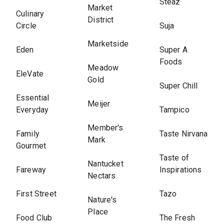
Steaz
Market
Culinary
District
Circle
Suja
Marketside
Eden
Super A
Foods
Meadow
EleVate
Gold
Super Chill
Essential
Meijer
Everyday
Tampico
Member's
Family
Taste Nirvana
Mark
Gourmet
Taste of
Nantucket
Fareway
Inspirations
Nectars
First Street
Tazo
Nature's
Place
Food Club
The Fresh