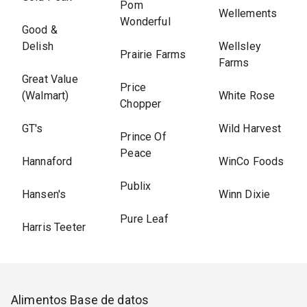
Pom
Wellements
Wonderful
Good &
Delish
Wellsley
Prairie Farms
Farms
Great Value
Price
(Walmart)
White Rose
Chopper
GT's
Wild Harvest
Prince Of
Peace
Hannaford
WinCo Foods
Publix
Hansen's
Winn Dixie
Pure Leaf
Harris Teeter
Alimentos Base de datos