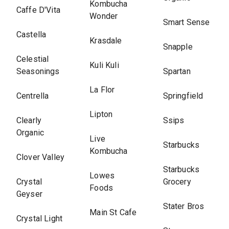
Kombucha
Caffe D'Vita
Wonder
Smart Sense
Castella
Krasdale
Snapple
Celestial
Kuli Kuli
Seasonings
Spartan
La Flor
Centrella
Springfield
Lipton
Clearly
Ssips
Organic
Live
Starbucks
Kombucha
Clover Valley
Starbucks
Lowes
Crystal
Grocery
Foods
Geyser
Stater Bros
Main St Cafe
Crystal Light