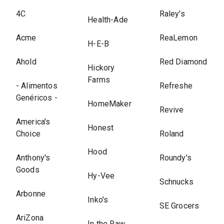
4C
Raley's
Health-Ade
Acme
ReaLemon
H-E-B
Ahold
Red Diamond
Hickory
Farms
- Alimentos
Refreshe
Genéricos -
HomeMaker
Revive
America's
Honest
Choice
Roland
Hood
Anthony's
Roundy's
Goods
Hy-Vee
Schnucks
Arbonne
Inko's
SE Grocers
AriZona
In the Raw