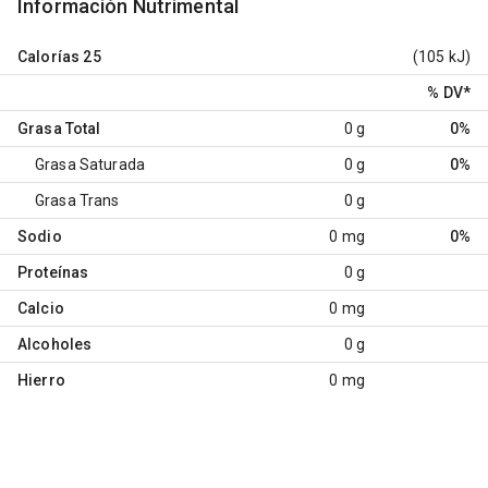
Información Nutrimental
Calorías
25
(105 kJ)
% DV
*
Grasa Total
0 g
0%
Grasa Saturada
0 g
0%
Grasa Trans
0 g
Sodio
0 mg
0%
Proteínas
0 g
Calcio
0 mg
Alcoholes
0 g
Hierro
0 mg