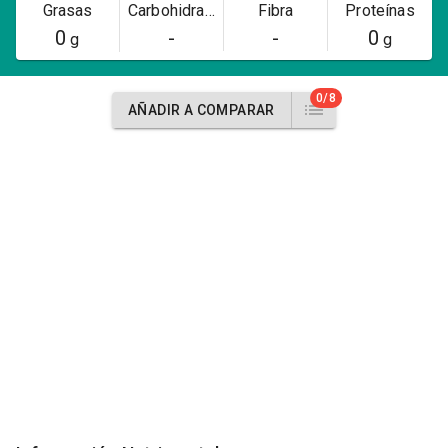
Grasas
Carbohidratos
Fibra
Proteínas
0
-
-
0
g
g
0/8
AÑADIR A COMPARAR