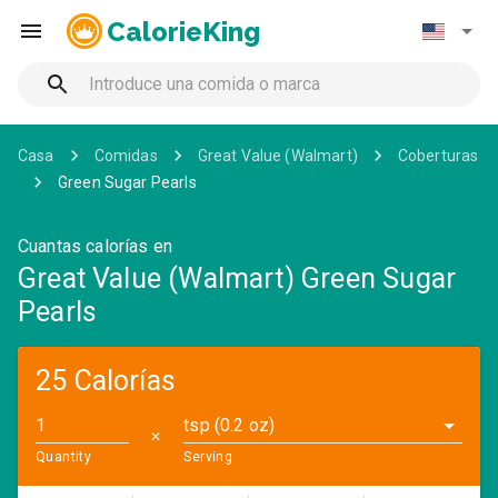
CalorieKing
Casa
Comidas
Great Value (Walmart)
Coberturas
Green Sugar Pearls
Cuantas calorías en
Great Value (Walmart) Green Sugar
Pearls
25 Calorías
tsp (0.2 oz)
✕
Quantity
Serving