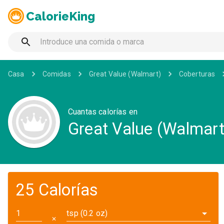
CalorieKing
Casa
Comidas
Great Value (Walmart)
Coberturas
Cuantas calorías en
Great Value (Walmart
25 Calorías
tsp (0.2 oz)
✕