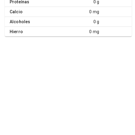
Proteínas
0 g
Calcio
0 mg
Alcoholes
0 g
Hierro
0 mg