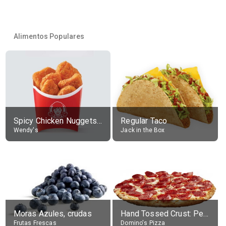
Alimentos Populares
Spicy Chicken Nuggets, without sauce
Regular Taco
Wendy's
Jack in the Box
Moras Azules, crudas
Hand Tossed Crust: Pepperoni Pizza (Large 14")
Frutas Frescas
Domino's Pizza