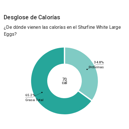
Desglose de Calorías
¿De dónde vienen las calorías en el Shurfine White Large
Eggs?
34.8%
Proteínas
70
cal
65.2%
Grasa Total