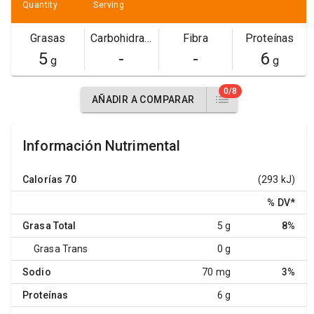
Quantity
Serving
Grasas
Carbohidratos
Fibra
Proteínas
5
-
-
6
g
g
0/8
AÑADIR A COMPARAR
Información Nutrimental
Calorías
70
(293 kJ)
% DV
*
Grasa Total
5 g
8%
Grasa Trans
0 g
Sodio
70 mg
3%
Proteínas
6 g