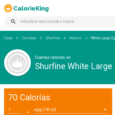
CalorieKing
Casa
Comidas
Shurfine
Huevos
White Large E
Cuantas calorías en
Shurfine White Large
70 Calorías
egg (1.8 oz)
✕