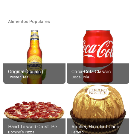
Alimentos Populares
Original (5% alc.)
Coca-Cola Classic
Twisted Tea
Coca-Cola
Hand Tossed Crust: Pepperoni Pizza (Large 14")
Rocher, Hazelnut Chocolate Ball
Domino's Pizza
Ferrero