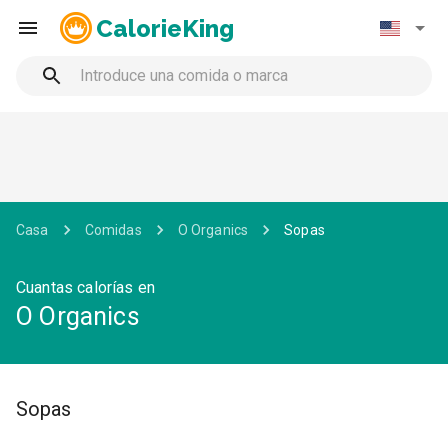
CalorieKing
Casa
Comidas
O Organics
Sopas
Cuantas calorías en
O Organics
Sopas