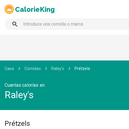
CalorieKing
Casa
Comidas
Raley's
Prétzels
Cuantas calorías en
Raley's
Prétzels