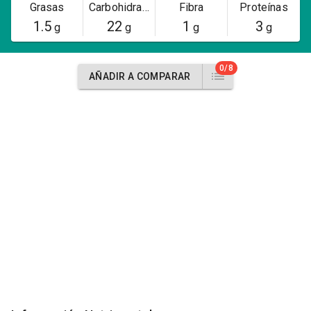
Grasas
Carbohidratos
Fibra
Proteínas
1.5
22
1
3
g
g
g
g
0/8
AÑADIR A COMPARAR