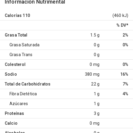
Información Nutrimental
Calorías
110
(460 kJ)
% DV
*
Grasa Total
1.5 g
2%
Grasa Saturada
0 g
0%
Grasa Trans
0 g
Colesterol
0 mg
0%
Sodio
380 mg
16%
Total de Carbohidratos
22 g
7%
Fibra Dietética
1 g
4%
Azúcares
1 g
Proteínas
3 g
Calcio
0 mg
Alcoholes
0 g