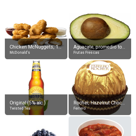
Chicken McNuggets, 10 pieces, without sauce
Aguacate, promedio todos variedades, crudo
McDonald's
Frutas Frescas
Original (5% alc.)
Rocher, Hazelnut Chocolate Ball
Twisted Tea
Ferrero