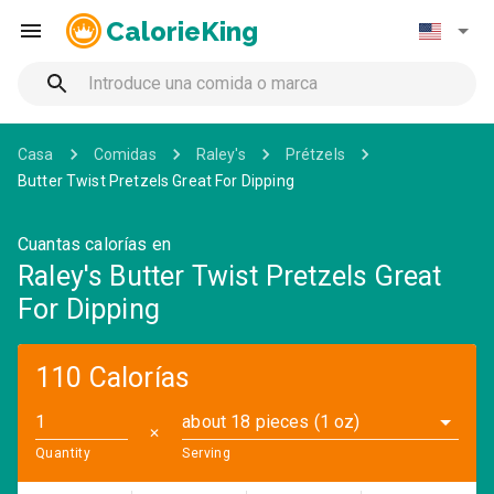
CalorieKing
Casa
Comidas
Raley's
Prétzels
Butter Twist Pretzels Great For Dipping
Cuantas calorías en
Raley's Butter Twist Pretzels Great
For Dipping
110 Calorías
about 18 pieces (1 oz)
✕
Quantity
Serving