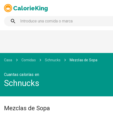
CalorieKing
Casa
Comidas
Schnucks
Mezclas de Sopa
Cuantas calorías en
Schnucks
Mezclas de Sopa