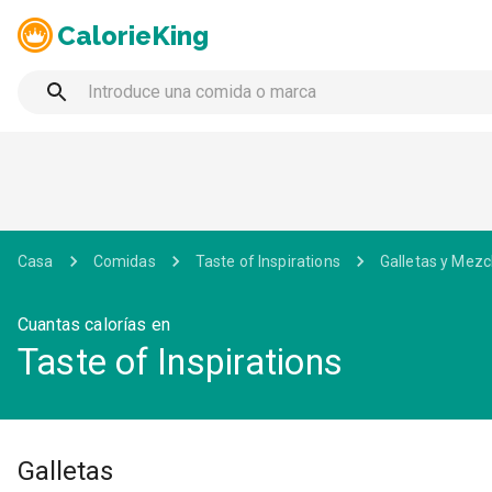
CalorieKing
Casa
Comidas
Taste of Inspirations
Galletas y Mezc
Cuantas calorías en
Taste of Inspirations
Galletas