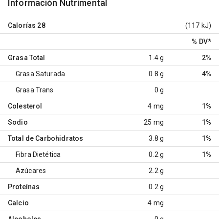
Información Nutrimental
Calorías
28
(117 kJ)
% DV
*
Grasa Total
1.4 g
2%
Grasa Saturada
0.8 g
4%
Grasa Trans
0 g
Colesterol
4 mg
1%
Sodio
25 mg
1%
Total de Carbohidratos
3.8 g
1%
Fibra Dietética
0.2 g
1%
Azúcares
2.2 g
Proteínas
0.2 g
Calcio
4 mg
Alcoholes
0 g