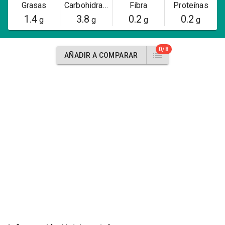
Grasas
Carbohidratos
Fibra
Proteínas
1.4
3.8
0.2
0.2
g
g
g
g
0/8
AÑADIR A COMPARAR