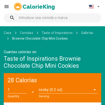
CalorieKing
Casa
Comidas
Taste of Inspirations
Galletas
Brownie Chocolate Chip Mini Cookies
Cuantas calorías en
Taste of Inspirations Brownie
Chocolate Chip Mini Cookies
28 Calorías
cooky (0.2 oz)
✕
Quantity
Serving