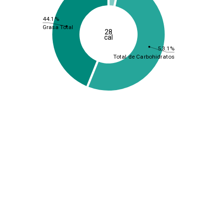
44.1%
Grasa Total
28
cal
53.1%
Total de Carbohidratos