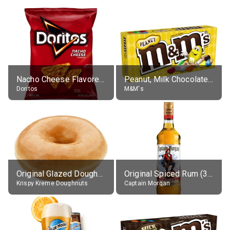
Nacho Cheese Flavored Tortilla Chips
Peanut, Milk Chocolate Candies
Doritos
M&M's
Original Glazed Doughnut
Original Spiced Rum (35% alc.)
Krispy Kreme Doughnuts
Captain Morgan