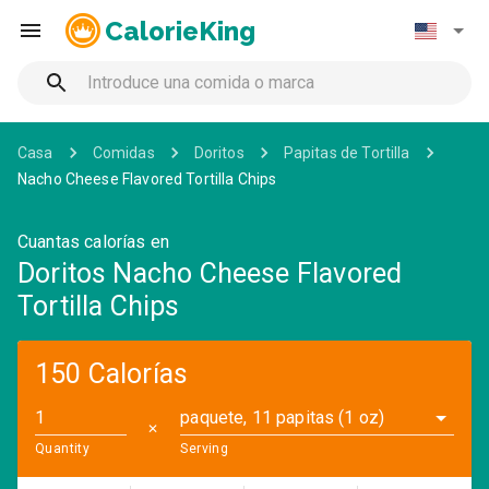
CalorieKing
Casa
Comidas
Doritos
Papitas de Tortilla
Nacho Cheese Flavored Tortilla Chips
Cuantas calorías en
Doritos Nacho Cheese Flavored
Tortilla Chips
150 Calorías
paquete, 11 papitas (1 oz)
✕
Quantity
Serving