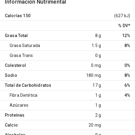
Información Nutrimental
Calorías
150
(627 kJ)
% DV
*
Grasa Total
8 g
12%
Grasa Saturada
1.5 g
8%
Grasa Trans
0 g
Colesterol
0 mg
0%
Sodio
180 mg
8%
Total de Carbohidratos
17 g
6%
Fibra Dietética
1 g
4%
Azúcares
1 g
Proteínas
2 g
Calcio
20 mg
Alcoholes
0 g