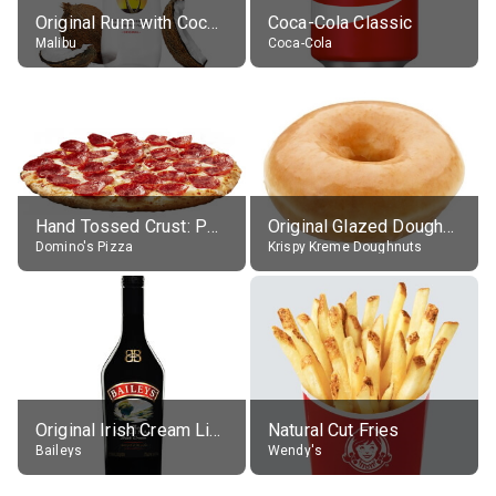
Original Rum with Coconut Flavour (21% alc.)
Coca-Cola Classic
Malibu
Coca-Cola
Hand Tossed Crust: Pepperoni Pizza (Large 14")
Original Glazed Doughnut
Domino's Pizza
Krispy Kreme Doughnuts
Original Irish Cream Liqueur (17% alc.)
Natural Cut Fries
Baileys
Wendy's