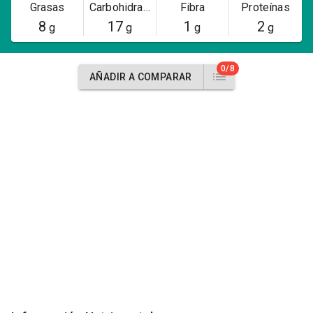
Grasas
Carbohidratos
Fibra
Proteínas
8
17
1
2
g
g
g
g
0/8
AÑADIR A COMPARAR