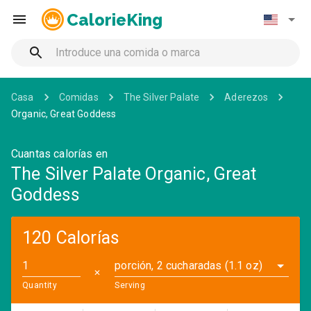
CalorieKing
Casa
Comidas
The Silver Palate
Aderezos
Organic, Great Goddess
Cuantas calorías en
The Silver Palate Organic, Great
Goddess
120 Calorías
porción, 2 cucharadas (1.1 oz)
✕
Quantity
Serving