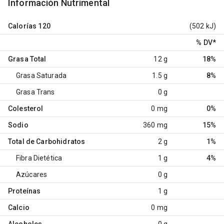
Información Nutrimental
Calorías
120
(502 kJ)
% DV
*
Grasa Total
12 g
18%
Grasa Saturada
1.5 g
8%
Grasa Trans
0 g
Colesterol
0 mg
0%
Sodio
360 mg
15%
Total de Carbohidratos
2 g
1%
Fibra Dietética
1 g
4%
Azúcares
0 g
Proteínas
1 g
Calcio
0 mg
Alcoholes
0 g