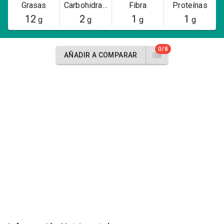
Grasas
Carbohidratos
Fibra
Proteínas
12
2
1
1
g
g
g
g
0/8
AÑADIR A COMPARAR