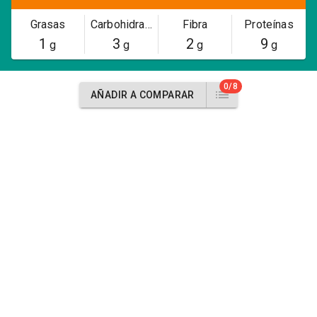
Grasas
Carbohidratos
Fibra
Proteínas
1
3
2
9
g
g
g
g
0/8
AÑADIR A COMPARAR