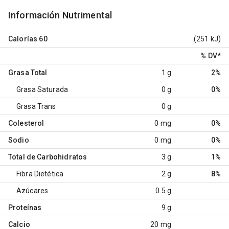
Información Nutrimental
Calorías
60
(251 kJ)
% DV
*
Grasa Total
1 g
2%
Grasa Saturada
0 g
0%
Grasa Trans
0 g
Colesterol
0 mg
0%
Sodio
0 mg
0%
Total de Carbohidratos
3 g
1%
Fibra Dietética
2 g
8%
Azúcares
0.5 g
Proteínas
9 g
Calcio
20 mg