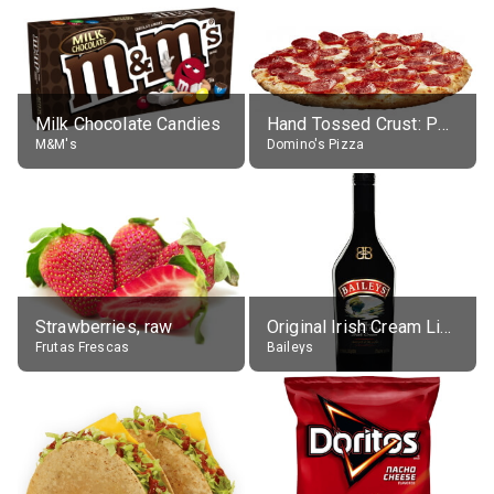
Milk Chocolate Candies
Hand Tossed Crust: Pepperoni Pizza (Large 14")
M&M's
Domino's Pizza
Strawberries, raw
Original Irish Cream Liqueur (17% alc.)
Frutas Frescas
Baileys