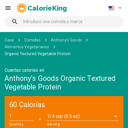
CalorieKing
Casa
Comidas
Anthony's Goods
Alimentos Vegetarianos
Organic Textured Vegetable Protein
Cuantas calorías en
Anthony's Goods Organic Textured
Vegetable Protein
60 Calorías
1/4 cup (0.5 oz)
✕
Quantity
Serving