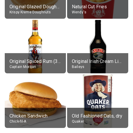
Original Glazed Doughnut
Natural Cut Fries
Krispy Kreme Doughnuts
Wendy's
Original Spiced Rum (35% alc.)
Original Irish Cream Liqueur (17% alc.)
Captain Morgan
Baileys
Chicken Sandwich
Old Fashioned Oats, dry
Chick-fil-A
Quaker