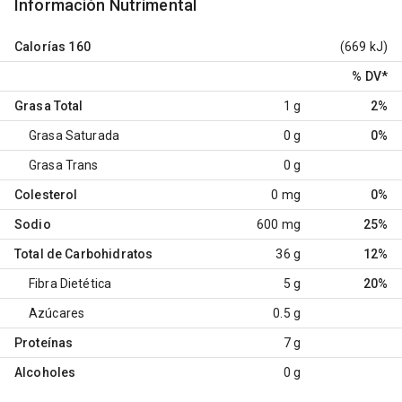
Información Nutrimental
Calorías
160
(669 kJ)
% DV
*
Grasa Total
1 g
2%
Grasa Saturada
0 g
0%
Grasa Trans
0 g
Colesterol
0 mg
0%
Sodio
600 mg
25%
Total de Carbohidratos
36 g
12%
Fibra Dietética
5 g
20%
Azúcares
0.5 g
Proteínas
7 g
Alcoholes
0 g