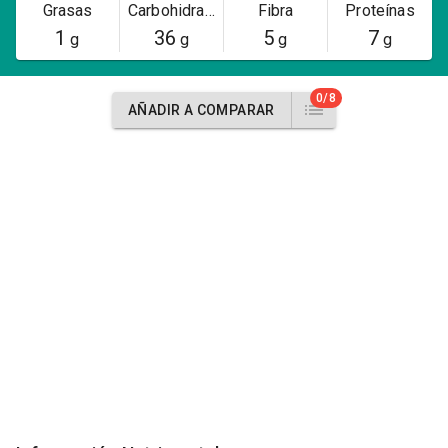
Grasas
Carbohidratos
Fibra
Proteínas
1
36
5
7
g
g
g
g
0/8
AÑADIR A COMPARAR