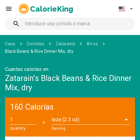
CalorieKing
Casa
Comidas
Zatarain's
Arroz
Black Beans & Rice Dinner Mix, dry
Cuantas calorías en
Zatarain's Black Beans & Rice Dinner
Mix, dry
160 Calorías
taza (2.3 oz)
✕
Quantity
Serving