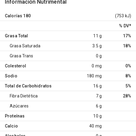
Información Nutrimental
Calorías
180
(753 kJ)
% DV
*
Grasa Total
11 g
17%
Grasa Saturada
3.5 g
18%
Grasa Trans
0 g
Colesterol
0 mg
0%
Sodio
180 mg
8%
Total de Carbohidratos
16 g
5%
Fibra Dietética
7 g
28%
Azúcares
6 g
Proteínas
10 g
Calcio
40 mg
Alcoholes
0 g