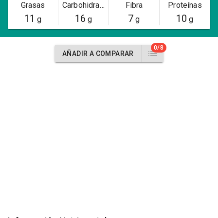
Grasas
Carbohidratos
Fibra
Proteínas
11
16
7
10
g
g
g
g
0/8
AÑADIR A COMPARAR