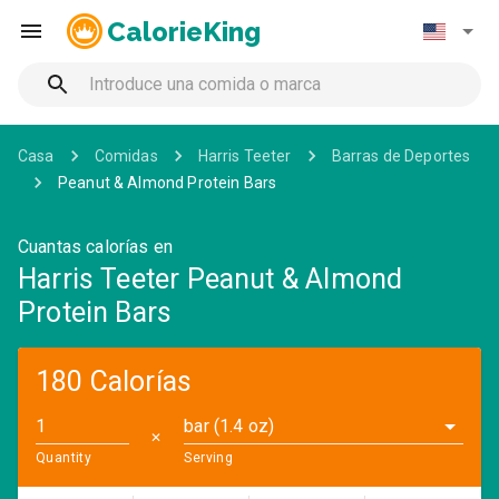
CalorieKing
Casa
Comidas
Harris Teeter
Barras de Deportes
Peanut & Almond Protein Bars
Cuantas calorías en
Harris Teeter Peanut & Almond
Protein Bars
180 Calorías
bar (1.4 oz)
✕
Quantity
Serving