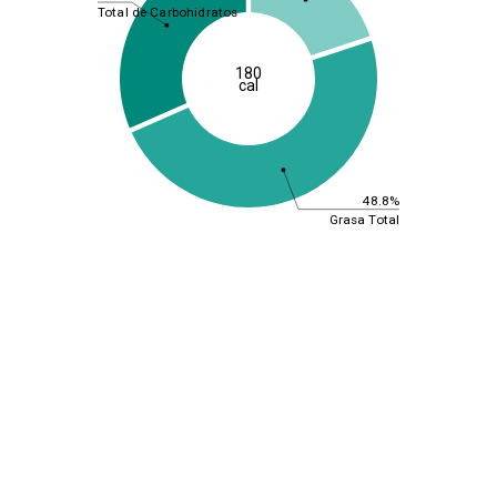
Total de Carbohidratos
180
cal
48.8%
Grasa Total