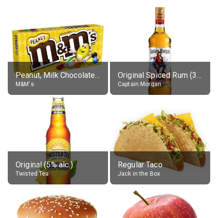
Peanut, Milk Chocolate Candies
Original Spiced Rum (35% alc.)
M&M's
Captain Morgan
Original (5% alc.)
Regular Taco
Twisted Tea
Jack in the Box