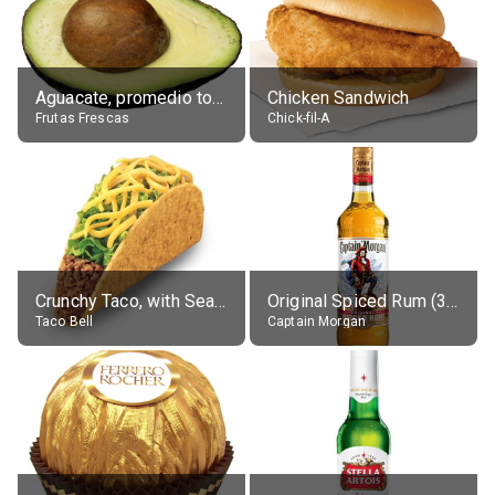
Aguacate, promedio todos variedades, crudo
Chicken Sandwich
Frutas Frescas
Chick-fil-A
Crunchy Taco, with Seasoned Beef
Original Spiced Rum (35% alc.)
Taco Bell
Captain Morgan