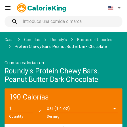
CalorieKing
Casa
Comidas
Roundy's
Barras de Deportes
Protein Chewy Bars, Peanut Butter Dark Chocolate
Cuantas calorías en
Roundy's Protein Chewy Bars,
Peanut Butter Dark Chocolate
190 Calorías
bar (1.4 oz)
✕
Quantity
Serving