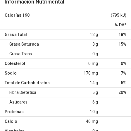
Información Nutrimental
Calorías
190
(795 kJ)
% DV
*
Grasa Total
12 g
18%
Grasa Saturada
3 g
15%
Grasa Trans
0 g
Colesterol
0 mg
0%
Sodio
170 mg
7%
Total de Carbohidratos
14 g
5%
Fibra Dietética
5 g
20%
Azúcares
6 g
Proteínas
10 g
Calcio
40 mg
Alcoholes
0 g