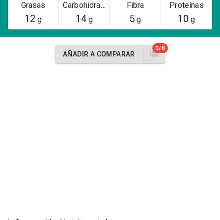
Grasas
Carbohidratos
Fibra
Proteínas
12
14
5
10
g
g
g
g
0/8
AÑADIR A COMPARAR