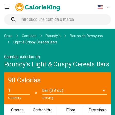
CalorieKing
Casa
Comidas
Roundy's
Barras de Desayuno
Light & Crispy Cereals Bars
Cuantas calorías en
Roundy's Light & Crispy Cereals Bars
90 Calorías
bar (0.8 oz)
✕
Quantity
Serving
Grasas
Carbohidratos
Fibra
Proteínas