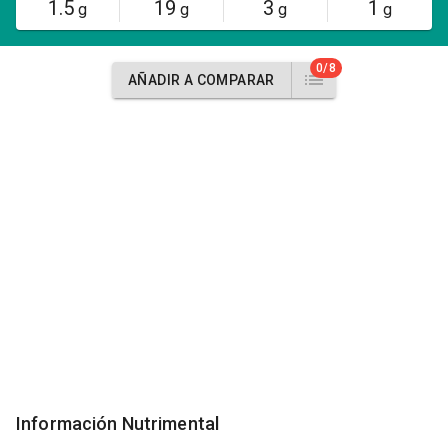
1.5
19
3
1
g
g
g
g
0/8
AÑADIR A COMPARAR
Información Nutrimental