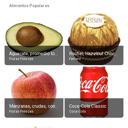
Alimentos Populares
Aguacate, promedio todos variedades, crudo
Rocher, Hazelnut Chocolate Ball
Frutas Frescas
Ferrero
Manzanas, crudas, con piel
Coca-Cola Classic
Frutas Frescas
Coca-Cola