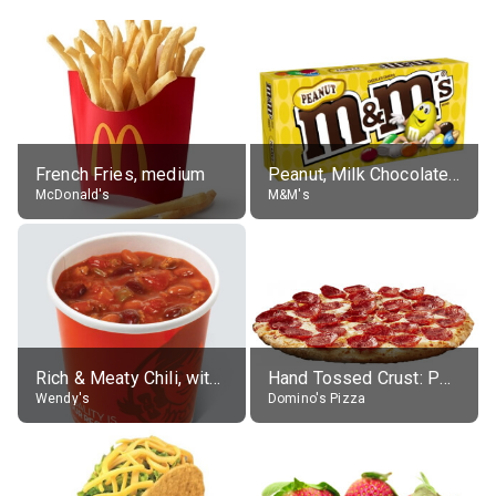
French Fries, medium
Peanut, Milk Chocolate Candies
McDonald's
M&M's
Rich & Meaty Chili, without toppings, large
Hand Tossed Crust: Pepperoni Pizza (Large 14")
Wendy's
Domino's Pizza