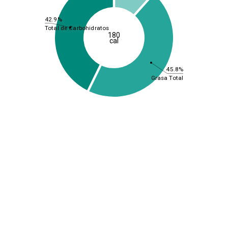
42.9%
Total de Carbohidratos
180
cal
45.8%
Grasa Total