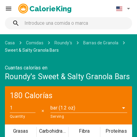
CalorieKing
Casa
Comidas
Roundy's
Barras de Granola
Sweet & Salty Granola Bars
Cuantas calorías en
Roundy's Sweet & Salty Granola Bars
180 Calorías
bar (1.2 oz)
✕
Quantity
Serving
Grasas
Carbohidratos
Fibra
Proteínas