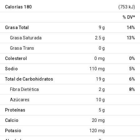
Calorías
180
(753 kJ)
% DV
*
Grasa Total
9 g
14%
Grasa Saturada
2.5 g
13%
Grasa Trans
0 g
Colesterol
0 mg
0%
Sodio
110 mg
5%
Total de Carbohidratos
19 g
6%
Fibra Dietética
2 g
8%
Azúcares
10 g
Proteínas
5 g
Calcio
20 mg
Potasio
120 mg