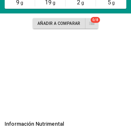
9
19
2
5
g
g
g
g
0/8
AÑADIR A COMPARAR
Información Nutrimental