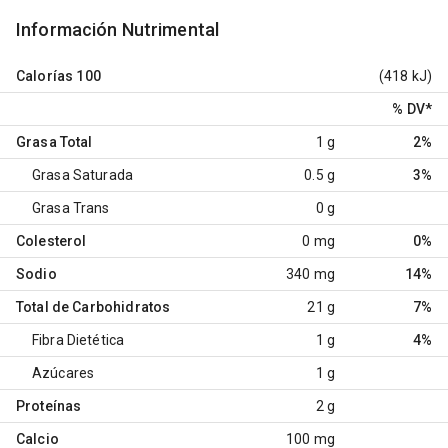
Información Nutrimental
Calorías
100
(418 kJ)
% DV
*
Grasa Total
1 g
2%
Grasa Saturada
0.5 g
3%
Grasa Trans
0 g
Colesterol
0 mg
0%
Sodio
340 mg
14%
Total de Carbohidratos
21 g
7%
Fibra Dietética
1 g
4%
Azúcares
1 g
Proteínas
2 g
Calcio
100 mg