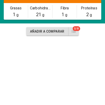
Grasas
Carbohidratos
Fibra
Proteínas
1
21
1
2
g
g
g
g
0/8
AÑADIR A COMPARAR