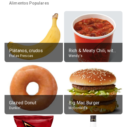
Alimentos Populares
Plátanos, crudos
Rich & Meaty Chili, without toppings, large
Frutas Frescas
Wendy's
Glazed Donut
Big Mac Burger
Dunkin'
McDonald's