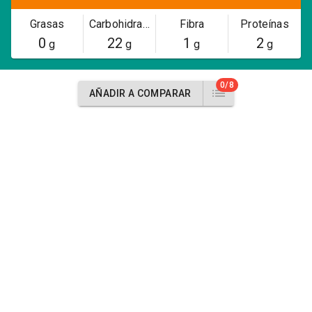
Grasas
Carbohidratos
Fibra
Proteínas
0
22
1
2
g
g
g
g
0/8
AÑADIR A COMPARAR