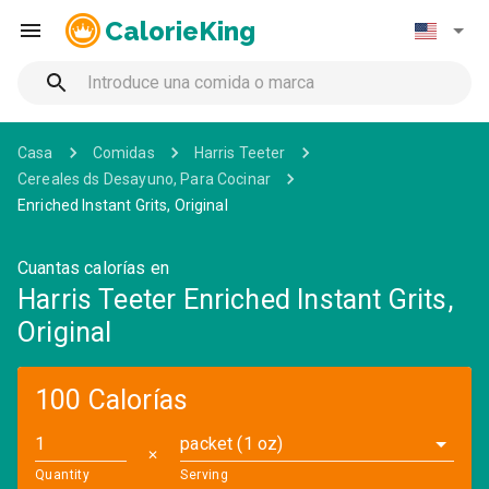
CalorieKing
Casa
Comidas
Harris Teeter
Cereales ds Desayuno, Para Cocinar
Enriched Instant Grits, Original
Cuantas calorías en
Harris Teeter Enriched Instant Grits,
Original
100 Calorías
packet (1 oz)
✕
Quantity
Serving