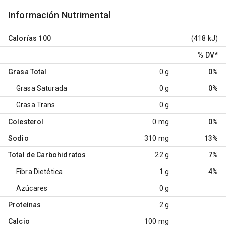
Información Nutrimental
Calorías
100
(418 kJ)
% DV
*
Grasa Total
0 g
0%
Grasa Saturada
0 g
0%
Grasa Trans
0 g
Colesterol
0 mg
0%
Sodio
310 mg
13%
Total de Carbohidratos
22 g
7%
Fibra Dietética
1 g
4%
Azúcares
0 g
Proteínas
2 g
Calcio
100 mg