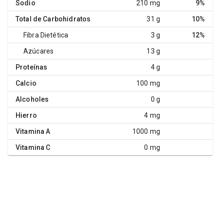
Sodio
210 mg
9%
Total de Carbohidratos
31 g
10%
Fibra Dietética
3 g
12%
Azúcares
13 g
Proteínas
4 g
Calcio
100 mg
Alcoholes
0 g
Hierro
4 mg
Vitamina A
1000 mg
Vitamina C
0 mg