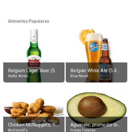
Alimentos Populares
Belgium Lager Beer (5% alc.)
Belgian White Ale (5.4% alc.)
Stella Artois
Blue Moon
Chicken McNuggets, 10 pieces, without sauce
Aguacate, promedio todos variedades, crudo
McDonald's
Frutas Frescas