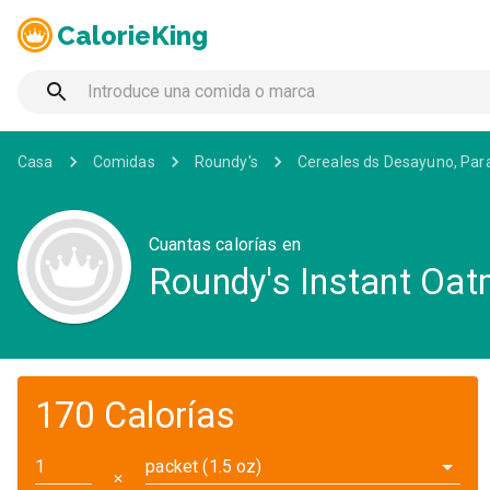
CalorieKing
Casa
Comidas
Roundy's
Cereales ds Desayuno, Par
Cuantas calorías en
Roundy's Instant Oat
170 Calorías
packet (1.5 oz)
✕