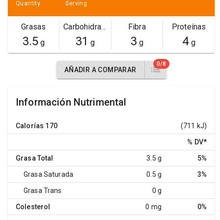
Quantity
Serving
Grasas
Carbohidratos
Fibra
Proteínas
3.5
31
3
4
g
g
g
g
0/8
AÑADIR A COMPARAR
Información Nutrimental
Calorías
170
(711 kJ)
% DV
*
Grasa Total
3.5 g
5%
Grasa Saturada
0.5 g
3%
Grasa Trans
0 g
Colesterol
0 mg
0%