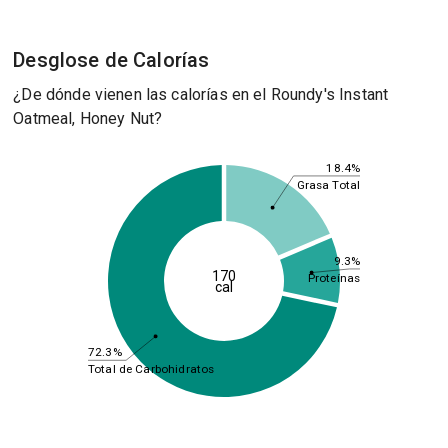
Desglose de Calorías
¿De dónde vienen las calorías en el Roundy's Instant
Oatmeal, Honey Nut?
18.4%
Grasa Total
9.3%
170
Proteínas
cal
72.3%
Total de Carbohidratos