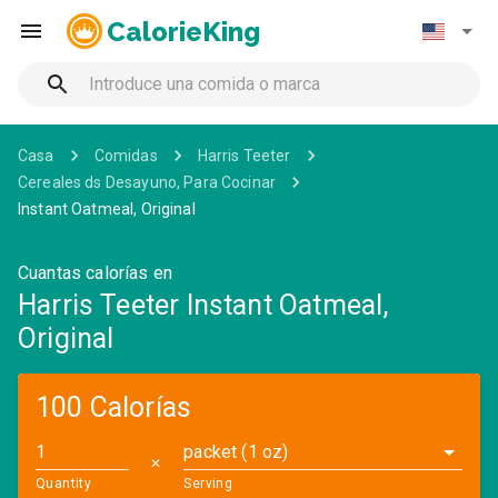
CalorieKing
Casa
Comidas
Harris Teeter
Cereales ds Desayuno, Para Cocinar
Instant Oatmeal, Original
Cuantas calorías en
Harris Teeter Instant Oatmeal,
Original
100 Calorías
packet (1 oz)
✕
Quantity
Serving