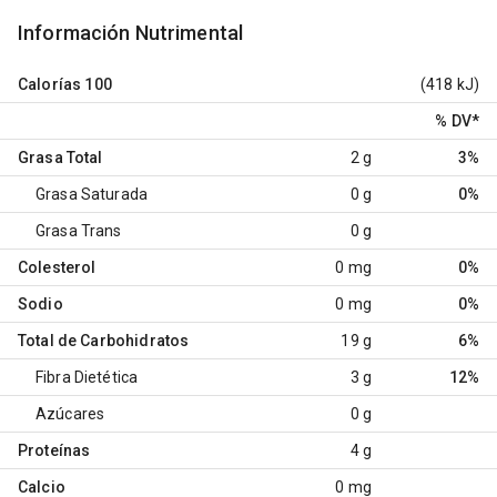
Información Nutrimental
Calorías
100
(418 kJ)
% DV
*
Grasa Total
2 g
3%
Grasa Saturada
0 g
0%
Grasa Trans
0 g
Colesterol
0 mg
0%
Sodio
0 mg
0%
Total de Carbohidratos
19 g
6%
Fibra Dietética
3 g
12%
Azúcares
0 g
Proteínas
4 g
Calcio
0 mg