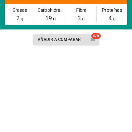
Grasas
Carbohidratos
Fibra
Proteínas
2
19
3
4
g
g
g
g
0/8
AÑADIR A COMPARAR