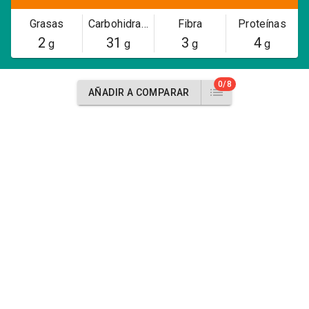
Grasas
Carbohidratos
Fibra
Proteínas
2
31
3
4
g
g
g
g
0/8
AÑADIR A COMPARAR