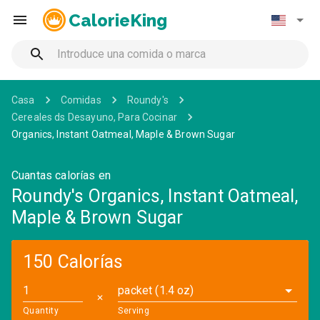
CalorieKing
Casa
Comidas
Roundy's
Cereales ds Desayuno, Para Cocinar
Organics, Instant Oatmeal, Maple & Brown Sugar
Cuantas calorías en
Roundy's Organics, Instant Oatmeal,
Maple & Brown Sugar
150 Calorías
packet (1.4 oz)
✕
Quantity
Serving