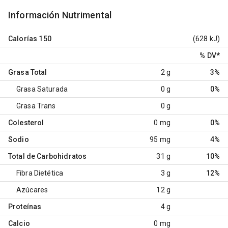
Información Nutrimental
Calorías
150
(628 kJ)
% DV
*
Grasa Total
2 g
3%
Grasa Saturada
0 g
0%
Grasa Trans
0 g
Colesterol
0 mg
0%
Sodio
95 mg
4%
Total de Carbohidratos
31 g
10%
Fibra Dietética
3 g
12%
Azúcares
12 g
Proteínas
4 g
Calcio
0 mg