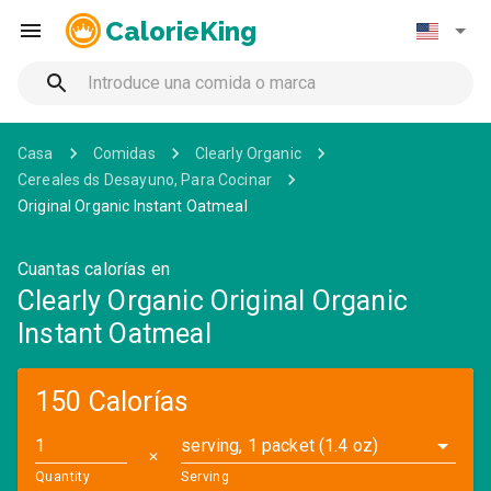
CalorieKing
Casa
Comidas
Clearly Organic
Cereales ds Desayuno, Para Cocinar
Original Organic Instant Oatmeal
Cuantas calorías en
Clearly Organic Original Organic
Instant Oatmeal
150 Calorías
serving, 1 packet (1.4 oz)
✕
Quantity
Serving