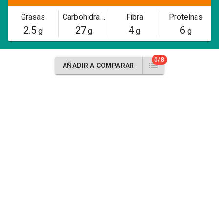
Grasas
Carbohidratos
Fibra
Proteínas
2.5
27
4
6
g
g
g
g
0/8
AÑADIR A COMPARAR