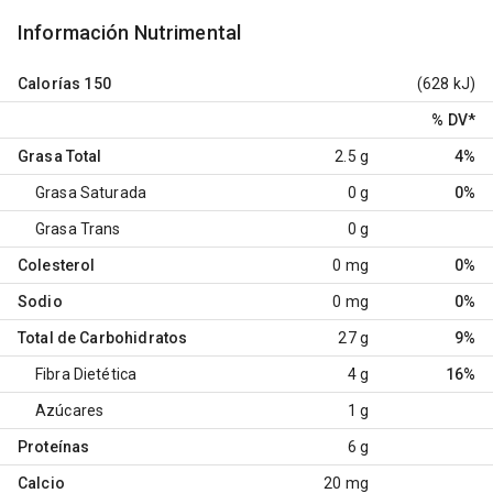
Información Nutrimental
Calorías
150
(628 kJ)
% DV
*
Grasa Total
2.5 g
4%
Grasa Saturada
0 g
0%
Grasa Trans
0 g
Colesterol
0 mg
0%
Sodio
0 mg
0%
Total de Carbohidratos
27 g
9%
Fibra Dietética
4 g
16%
Azúcares
1 g
Proteínas
6 g
Calcio
20 mg