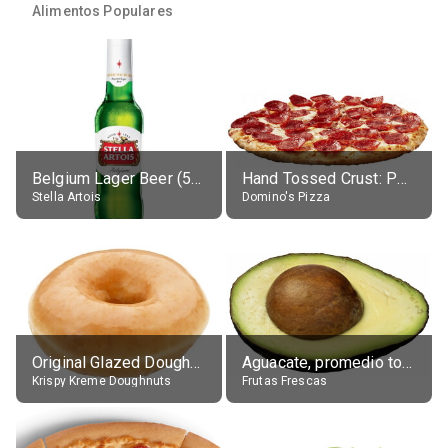
Alimentos Populares
Belgium Lager Beer (5% alc.)
Hand Tossed Crust: Pepperoni Pizza (Large 14")
Stella Artois
Domino's Pizza
Original Glazed Doughnut
Aguacate, promedio todos variedades, crudo
Krispy Kreme Doughnuts
Frutas Frescas