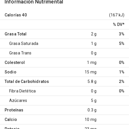
Información Nutrimental
Calorías
40
(167 kJ)
% DV
*
Grasa Total
2 g
3%
Grasa Saturada
1 g
5%
Grasa Trans
0 g
Colesterol
1 mg
0%
Sodio
15 mg
1%
Total de Carbohidratos
5.8 g
2%
Fibra Dietética
0 g
0%
Azúcares
5 g
Proteínas
0.3 g
Calcio
10 mg
Potasio
23 mg