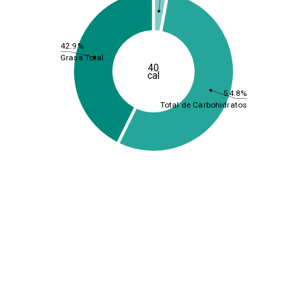
42.9%
Grasa Total
40
cal
54.8%
Total de Carbohidratos