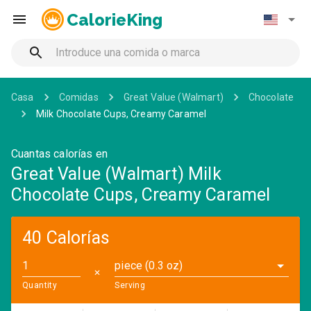
CalorieKing
Casa
Comidas
Great Value (Walmart)
Chocolate
Milk Chocolate Cups, Creamy Caramel
Cuantas calorías en
Great Value (Walmart) Milk
Chocolate Cups, Creamy Caramel
40 Calorías
piece (0.3 oz)
✕
Quantity
Serving