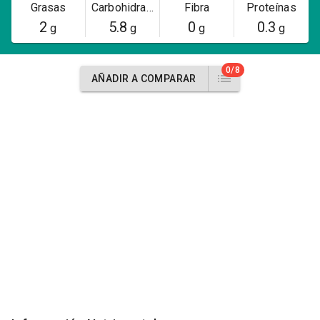
Grasas
Carbohidratos
Fibra
Proteínas
2
5.8
0
0.3
g
g
g
g
0/8
AÑADIR A COMPARAR