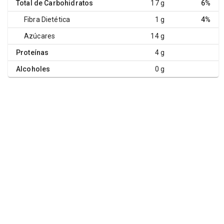
Total de Carbohidratos
17 g
6%
Fibra Dietética
1 g
4%
Azúcares
14 g
Proteínas
4 g
Alcoholes
0 g