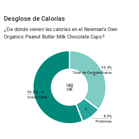
Desglose de Calorías
¿De dónde vienen las calorías en el Newman's Own
Organics Peanut Butter Milk Chocolate Cups?
35.4%
Total de Carbohidratos
180
cal
56.3%
Grasa Total
8.3%
Proteínas