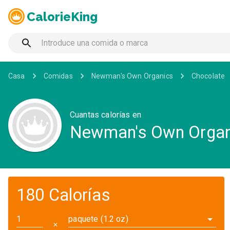
CalorieKing
Casa
Comidas
Newman's Own Organics
Chocolate
Cuantas calorías en
Newman's Own Organi
180 Calorías
paquete (1.2 oz)
✕