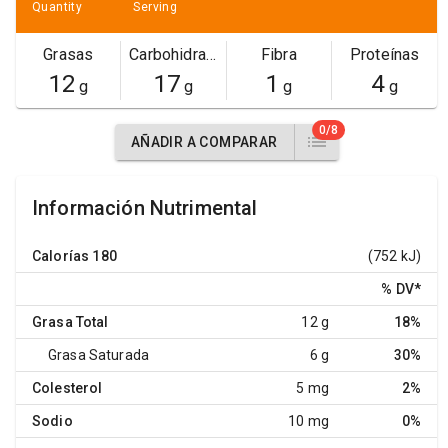
Quantity
Serving
Grasas
Carbohidratos
Fibra
Proteínas
12
17
1
4
g
g
g
g
0/8
AÑADIR A COMPARAR
Información Nutrimental
Calorías
180
(752 kJ)
% DV
*
Grasa Total
12 g
18%
Grasa Saturada
6 g
30%
Colesterol
5 mg
2%
Sodio
10 mg
0%