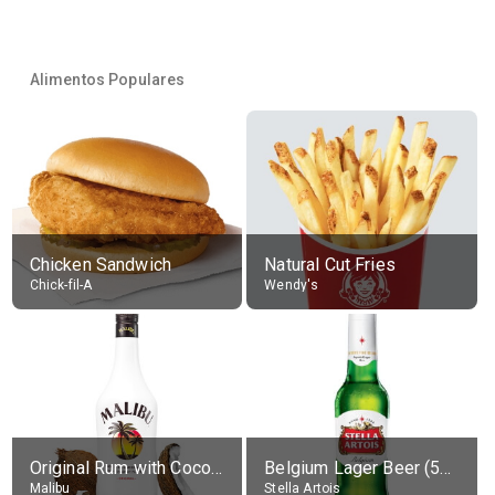
Alimentos Populares
Chicken Sandwich
Natural Cut Fries
Chick-fil-A
Wendy's
Original Rum with Coconut Flavour (21% alc.)
Belgium Lager Beer (5% alc.)
Malibu
Stella Artois