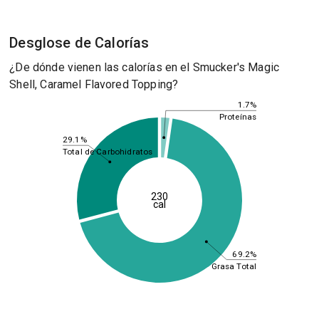
Desglose de Calorías
¿De dónde vienen las calorías en el Smucker's Magic
Shell, Caramel Flavored Topping?
1.7%
Proteínas
29.1%
Total de Carbohidratos
230
cal
69.2%
Grasa Total