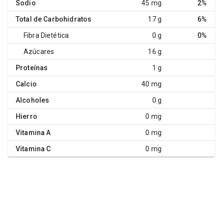
Sodio
45 mg
2%
Total de Carbohidratos
17 g
6%
Fibra Dietética
0 g
0%
Azúcares
16 g
Proteínas
1 g
Calcio
40 mg
Alcoholes
0 g
Hierro
0 mg
Vitamina A
0 mg
Vitamina C
0 mg