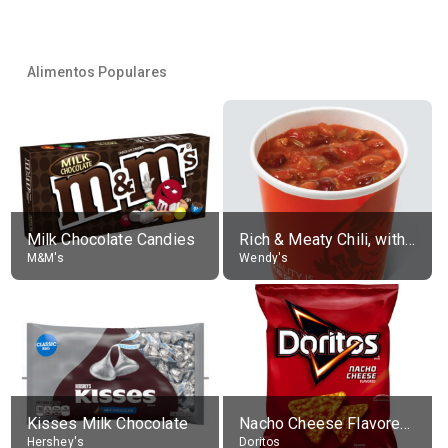
Alimentos Populares
Milk Chocolate Candies
Rich & Meaty Chili, without toppings, large
M&M's
Wendy's
Kisses Milk Chocolate
Nacho Cheese Flavored Tortilla Chips
Hershey's
Doritos