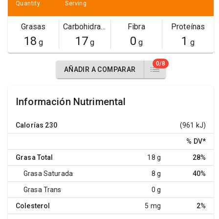
Quantity
Serving
Grasas
Carbohidratos
Fibra
Proteínas
18
17
0
1
g
g
g
g
0/8
AÑADIR A COMPARAR
Información Nutrimental
Calorías
230
(961 kJ)
% DV
*
Grasa Total
18 g
28%
Grasa Saturada
8 g
40%
Grasa Trans
0 g
Colesterol
5 mg
2%