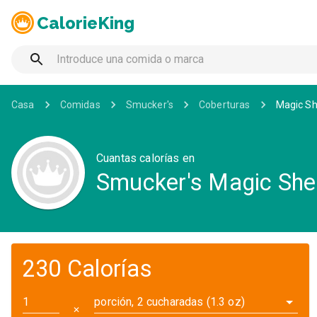
CalorieKing
Casa
Comidas
Smucker's
Coberturas
Magic Sh
Cuantas calorías en
Smucker's Magic Shel
230 Calorías
porción, 2 cucharadas (1.3 oz)
✕