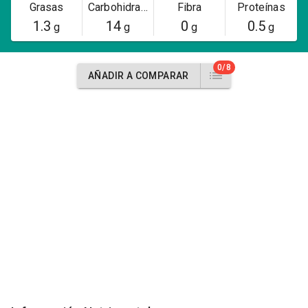
Grasas
Carbohidratos
Fibra
Proteínas
1.3
14
0
0.5
g
g
g
g
0/8
AÑADIR A COMPARAR