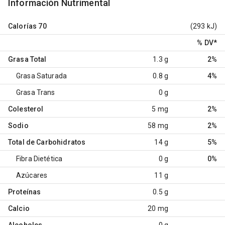
Información Nutrimental
Calorías
70
(293 kJ)
% DV
*
Grasa Total
1.3 g
2%
Grasa Saturada
0.8 g
4%
Grasa Trans
0 g
Colesterol
5 mg
2%
Sodio
58 mg
2%
Total de Carbohidratos
14 g
5%
Fibra Dietética
0 g
0%
Azúcares
11 g
Proteínas
0.5 g
Calcio
20 mg
Alcoholes
0 g