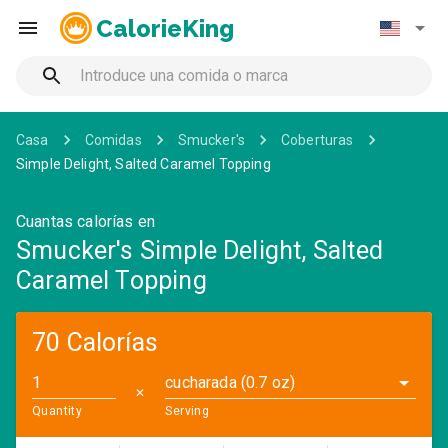
CalorieKing
Casa
Comidas
Smucker's
Coberturas
Simple Delight, Salted Caramel Topping
Cuantas calorías en
Smucker's Simple Delight, Salted
Caramel Topping
70 Calorías
cucharada (0.7 oz)
✕
Quantity
Serving